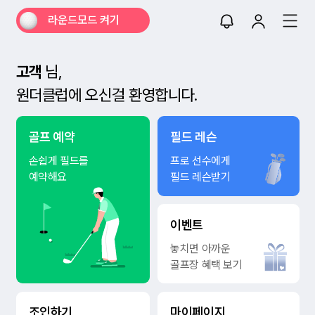
라운드모드 켜기
고객
님,
원더클럽에 오신걸 환영합니다.
골프 예약
필드 레슨
손쉽게 필드를
프로 선수에게
예약해요
필드 레슨받기
이벤트
놓치면 아까운
골프장 혜택 보기
조인하기
마이페이지