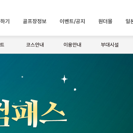
인하기
골프장정보
이벤트/공지
원더몰
일
전체메뉴 보기
트
코스안내
이용안내
부대시설