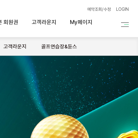
예약조회/수정
LOGIN
본 회원권
고객라운지
My페이지
고객라운지
골프연습장&듄스
[클럽72] 하늘코스 2인 플레이 이벤트