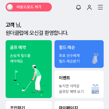
라운드모드 켜기
고객
님,
원더클럽에 오신걸 환영합니다.
골프 예약
필드 레슨
손쉽게 필드를
프로 선수에게
예약해요
필드 레슨받기
이벤트
놓치면 아까운
골프장 혜택 보기
조인하기
마이페이지