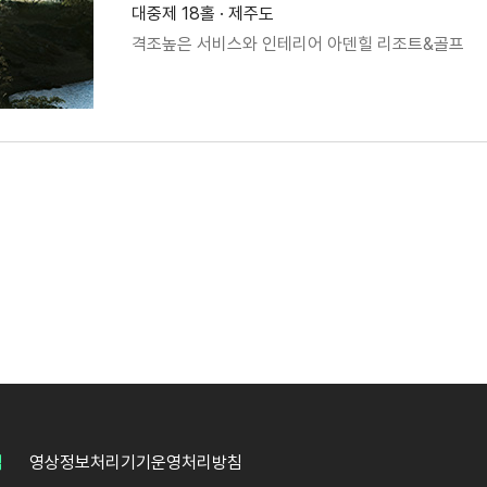
대중제 18홀 · 제주도
격조높은 서비스와 인테리어 아덴힐 리조트&골프
침
영상정보처리기기운영처리방침