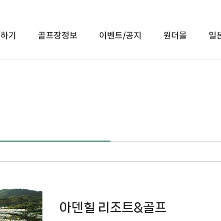
인하기
골프장정보
이벤트/공지
원더몰
일
전체메뉴 보기
아덴힐 리조트&골프