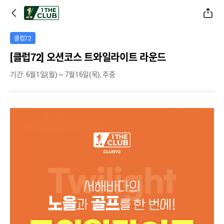
공유하기
클럽72
[클럽72] 오션코스 트와일라이트 라운드
기간: 6월1일(월) ~ 7월16일(목), 주중