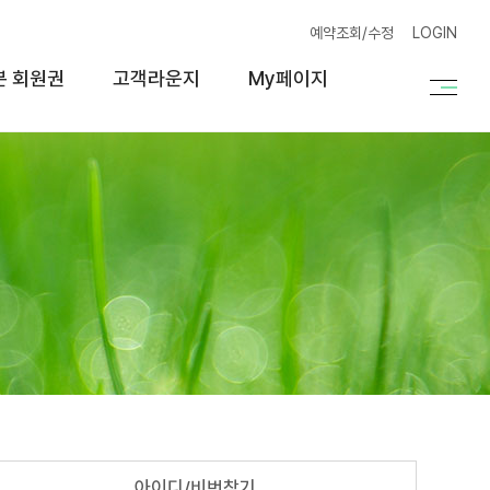
예약조회/수정
LOGIN
본 회원권
고객라운지
My페이지
아이디/비번찾기