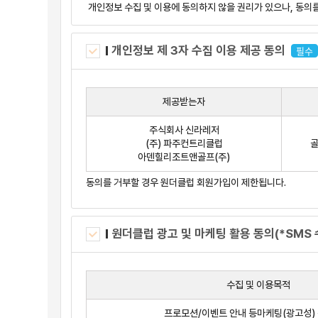
개인정보 수집 및 이용에 동의하지 않을 권리가 있으나, 동의
제4조 (회원 가입)
회원이 되고자 하는 자(이하 “가입신청자”)는 회사에서 
개인정보 제 3자 수집 이용 제공 동의
필수
회사는 다음 각 호의 1에 해당하는 경우 이용신청을 제한하
가입신청자가 본 약관 제11조 제3항에 의하여 이전에 
경우에는 예외로 합니다.
제공받는자
등록 내용에 허위, 기재 누락, 오기가 있는 경우
타인의 명의를 사용하여 신청한 경우
주식회사 신라레저
선량한 풍속 기타 사회질서를 위반할 목적으로 신청한
(주) 파주컨트리클럽
골
특정 대상의 광고 또는 선전을 게시하는 등 회사의 서
아덴힐리조트앤골프(주)
회원 가입의 성립시기는 회사의 승낙이 가입신청자에게 
동의를 거부할 경우 원더클럽 회원가입이 제한됩니다.
회원은 제1항의 고객정보 기재 내용에 변경이 발생한 경우
제5조 (서비스의 내용)
원더클럽 광고 및 마케팅 활용 동의(*SMS 
본 서비스는 온라인에서 자료를 DB화 하여 각각의 목적에 맞
예약서비스: 회사가 통합홈페이지를 통해서 회사의 골프장
골프장이 예약자에게 지급하는 할인쿠폰 등의 아이템을 제
골프장 스마트 이용 서비스: 고객이 골프장의 예약서비스와
수집 및 이용목적
안전과 스마트 디바이스 기반의 서비스를 효율적으로 극대
프로모션/이벤트 안내 등마케팅(광고성)
기타 정보서비스: 예약서비스 이외에 회사가 통합홈페이지