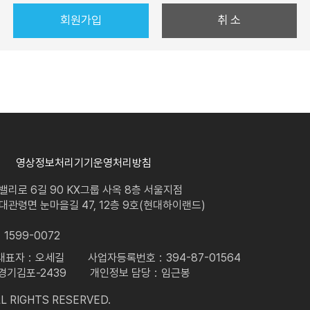
회원가입
취 소
 정보보호 등에 관한 법률」 등 관련법령에서 정한 요건을 준수합니다.
 재정기반을 마련하기 위하여 상업용 광고를 화면에 게재하거나 「정보통신망 이용촉진 
용하여 개별 회원에게 보낼 수 있습니다. 단, 수신거절의 의사를 명백히 표시한 회원에 
떠한 권리나 책임·의무를 부담하지 않으며, 광고 컨텐츠 내용의 적합성, 적법성 등을 
 직접 참여함으로써 발생하는 손해에 대하여는 아무런 책임을 부담하지 않습니다.
영상정보처리기기운영처리방침
을 구매한 금액, 횟수, 빈도 및 기타 이용 실적 등을 토대로 회원에게 소정의 등급을 
리로 6길 90 KX그룹 사옥 8층 서울지점
관령면 눈마을길 47, 12층 9호(현대하이랜드)
및 그 변경은 별도의 서비스 화면에 공지할 수 있습니다.
 의미하는 것이 아닙니다.
1599-0072
 경우 회사는 해당 등급의 삭제 및 해당 회원에 대한 서비스 이용 정지 조치 등을 취할
대표자
오세길
사업자등록번호
394-87-01564
-경기김포-2439
개인정보 담당
임근봉
L RIGHTS RESERVED.
제공하는 사이트(통합홈페이지) 및 모바일 서비스와 다른 웹사이트가 하이퍼링크(예: 