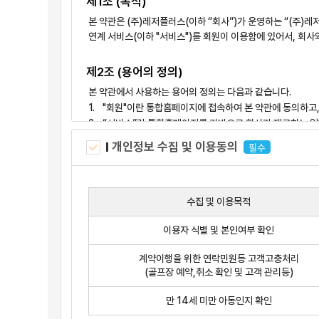
제1조 (목적)
본 약관은 (주)레저플러스(이하 “회사”)가 운영하는 “(주)
연계 서비스(이하 "서비스")를 회원이 이용함에 있어서, 회
제2조 (용어의 정의)
본 약관에서 사용하는 용어의 정의는 다음과 같습니다.
"회원"이란 통합홈페이지에 접속하여 본 약관에 동의하고,
“서비스”란 통합홈페이지를 기반으로 회사가 제공하는 일
개인정보 수집 및 이용동의
필수
제3조 (약관의 효력)
본 약관의 내용은 통합홈페이지 내 회사 페이지에 게시하
회사는 필요하다고 인정되는 경우 본 약관을 변경할 수 있
수집 및 이용목적
불리한 약관의 변경인 경우에는 그 적용일자 30일 전부터 공
한하여 본 항의 공지를 함으로써 개별 통지한 것으로 간주
이용자 식별 및 본인여부 확인
제2항에 따라 변경 약관을 공지 또는 통지하면서, 회원에
명시적으로 약관 변경에 대한 거부의사를 표시하지 아니하면
계약이행을 위한 연락민원등 고객고충처리
(골프장 예약,취소 확인 및 고객 관리등)
있습니다.
본 약관에서 정하지 아니한 내용과 이 약관의 해석에 관하
만 14세 미만 아동인지 확인
및 관계법령 또는 상관례에 따릅니다.