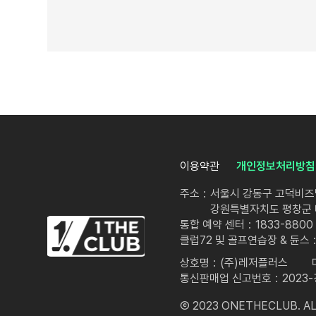
신규 서비스 알림
기타 “회사”가 운영하는 서비스 알림·추천 서비스
회사는 제2항의 서비스 제공 시 「정보통신망 이용촉진 및
제7조 (광고 서비스)
회사는 회원에게 최상의 서비스를 원활하게 제공하기 위한
이메일, APP PUSH, SMS/LMS/MMS 등 등을 이
회사는 본 서비스를 통한 광고주의 광고 컨텐츠에 대한 어
회사는 본 서비스를 통한 광고주의 판촉활동에 구매회원이
이용약관
개인정보처리방침
제8조 (회원 등급 서비스)
회사는 통합홈페이지 또는 관계 골프장을 이용하거나 상품 등
주소
서울시 강동구 고덕비즈밸
있습니다.
강원특별자치도 평창군 대
회사가 회원에게 부여하는 등급 및 혜택에 관한 제반사항 
통합 예약 센터
1833-8800
회원의 등급은 회원의 신용을 보증하거나 금융 신용상태를
클럽72 및 골프연습장 & 듄스
회원이 회원등급제도의 목적과 취지에 위반하는 행위를 하는
상호명
(주)레저플러스
통신판매업 신고번호
2023
제9조 (회사의 웹사이트와 다른 웹사이트 간의 연결)
Ⓒ 2023 ONETHECLUB. AL
“회사의 사이트와 다른 웹사이트 간의 연결”이란 회사가 