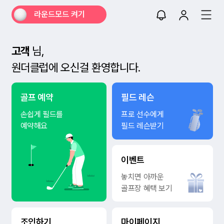
라운드모드 켜기
고객
님,
원더클럽에 오신걸 환영합니다.
골프 예약
필드 레슨
손쉽게 필드를
프로 선수에게
예약해요
필드 레슨받기
이벤트
놓치면 아까운
골프장 혜택 보기
조인하기
마이페이지