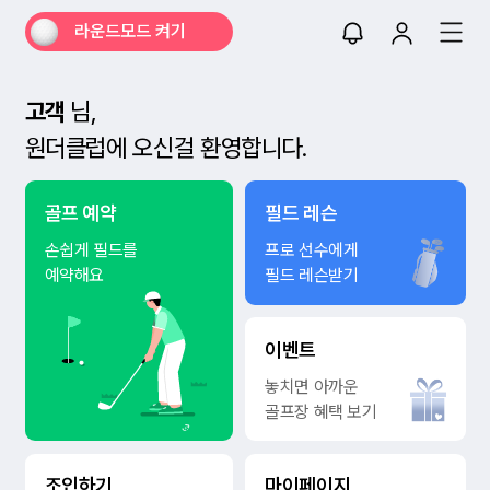
라운드모드 켜기
고객
님,
원더클럽에 오신걸 환영합니다.
골프 예약
필드 레슨
손쉽게 필드를
프로 선수에게
예약해요
필드 레슨받기
이벤트
놓치면 아까운
골프장 혜택 보기
조인하기
마이페이지