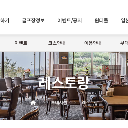
인하기
골프장정보
이벤트/공지
원더몰
일
전체메뉴 보기
이벤트
코스안내
이용안내
부
레스토랑
부대시설
레스토랑