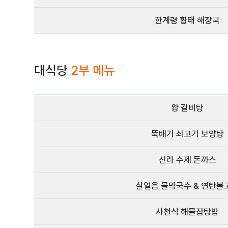
한계령 황태 해장국
대식당
2부 메뉴
왕 갈비탕
뚝배기 쇠고기 보양탕
신라 수제 돈까스
살얼음 물막국수 & 연탄불
사천식 해물잡탕밥