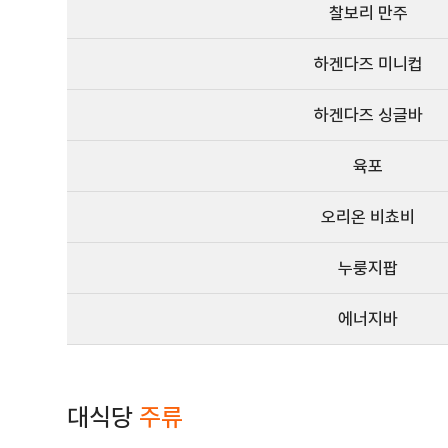
찰보리 만주
하겐다즈 미니컵
하겐다즈 싱글바
육포
오리온 비쵸비
누룽지팝
에너지바
대식당
주류