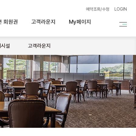
예약조회/수정
LOGIN
본 회원권
고객라운지
My페이지
대시설
고객라운지