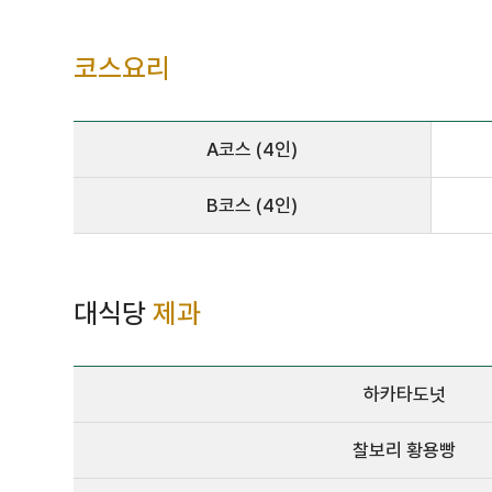
코스요리
A코스 (4인)
B코스 (4인)
대식당
제과
하카타도넛
찰보리 황용빵