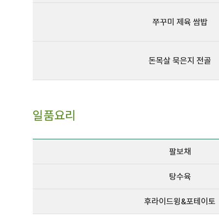
쭈꾸미 제육 쌈밥
돈목살 묵은지 전골
일품요리
팔보채
탕수육
후라이드윙&포테이토