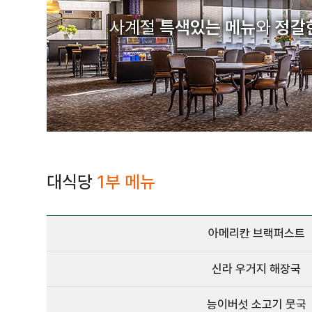
사계절
특색있는 메뉴
와
정갈
대식당
1부 메뉴
아메리칸 브랙퍼스트
신라 우거지 해장국
능이버섯 소고기 뭇국