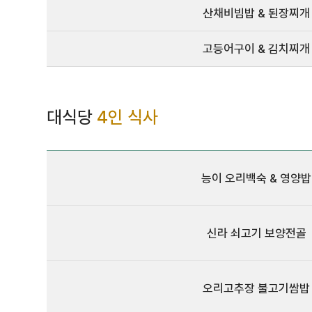
산채비빔밥 & 된장찌개
고등어구이 & 김치찌개
대식당
4인 식사
능이 오리백숙 & 영양밥
신라 쇠고기 보양전골
오리고추장 불고기쌈밥