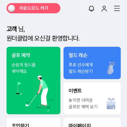
라운드모드 켜기
고객
님,
원더클럽에 오신걸 환영합니다.
골프 예약
필드 레슨
손쉽게 필드를
프로 선수에게
예약해요
필드 레슨받기
이벤트
놓치면 아까운
골프장 혜택 보기
조인하기
마이페이지